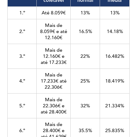
coletável
normal
média
1.º
Até 8.059€
13%
13%
Mais de
2.º
8.059€ e até
16.5%
14.18%
12.160€
Mais de
3.º
12.160€ e
22%
16.482%
até 17.233€
Mais de
4.º
17.233€ até
25%
18.419%
22.306€
Mais de
5.º
22.306€ e
32%
21.334%
até 28.400€
Mais de
6.º
28.400€ e
35.5%
25.835%
até 41.629€