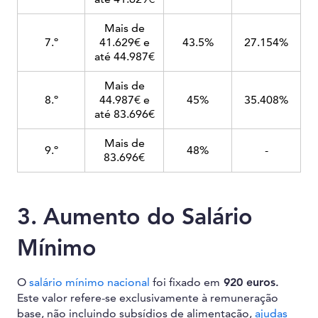
Mais de
7.º
41.629€ e
43.5%
27.154%
até 44.987€
Mais de
8.º
44.987€ e
45%
35.408%
até 83.696€
Mais de
9.º
48%
-
83.696€
3. Aumento do Salário
Mínimo
O
salário mínimo nacional
foi fixado em
920 euros.
Este valor refere-se exclusivamente à remuneração
base, não incluindo subsídios de alimentação,
ajudas