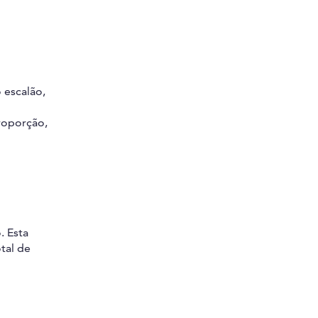
 escalão,
roporção,
. Esta
tal de