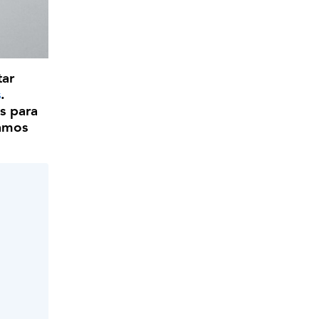
tar
s
.
s para
vamos