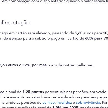
% em comparação com o ano anterior, quando o valor estava 
alimentação
ago em cartão será elevado, passando de 9,60 euros para
10
m de isenção para o subsídio pago em cartão de
60% para 7
,63 euros ou 2% por mês
, além de outras melhorias.
adicional de
1,25 ponto
s percentuais nas pensões, aprovado 
. Este aumento extraordinário será aplicado às pensões pagas
 incluindo as pensões de
velhice
,
invalidez
e
sobrevivência
. Par
sulta numa atualização total de
3,9% em 2025
, considerando t