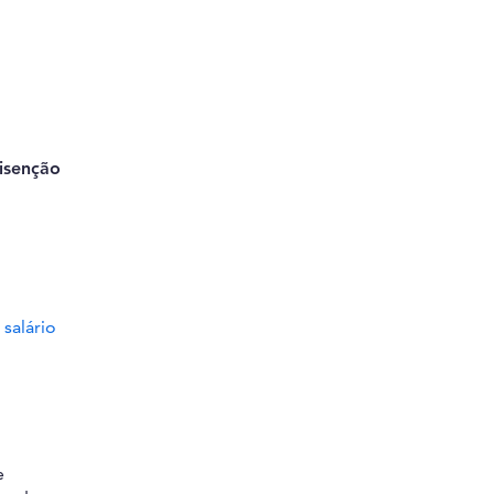
isenção
o
salário
e