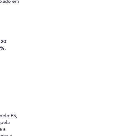
fixado em
,20
0%
.
pelo PS,
 pela
a a
anto a