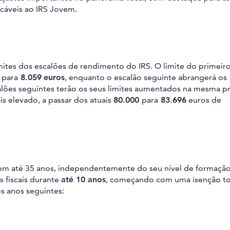
licáveis ao IRS Jovem.
mites dos escalões de rendimento do IRS. O limite do primeiro
3
para
8.059
euros
, enquanto o escalão seguinte abrangerá os
alões seguintes terão os seus limites aumentados na mesma p
s elevado, a passar dos atuais
80.000
para
83.696
euros de
om até 35 anos, independentemente do seu nível de formação
 fiscais durante
até 10 anos
, começando com uma isenção to
s anos seguintes: