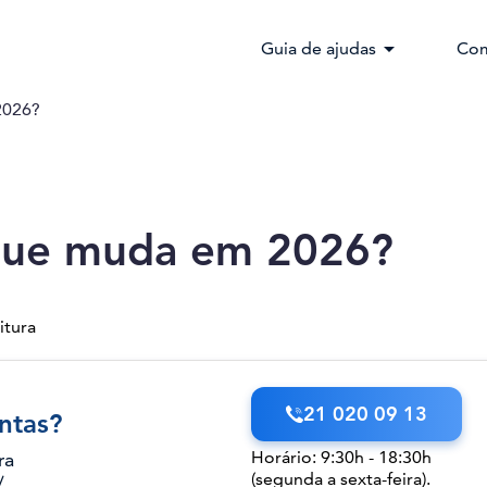
arrow_drop_down
Guia de ajudas
Com
2026?
o que muda em 2026?
itura
21 020 09 13
ntas?
Horário: 9:30h - 18:30h
ra
(segunda a sexta-feira).
/