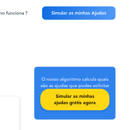
o funciona ?
Simular as minhas Ajudas
O nosso algoritmo calcula quais
são as ajudas que podes solicitar
Simular as minhas
ajudas grátis agora