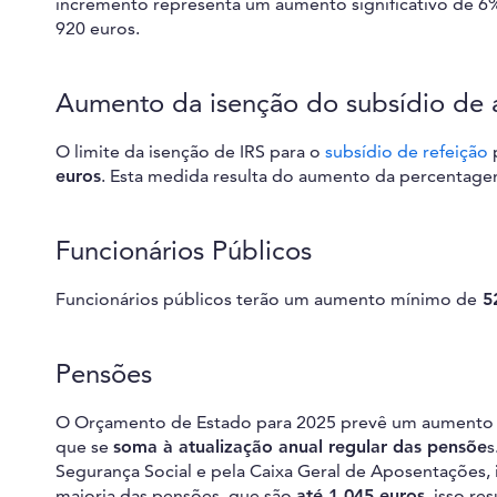
incremento representa um aumento significativo de 6
920 euros.
Aumento da isenção do subsídio de 
O limite da isenção de IRS para o
subsídio de refeição
p
euros
. Esta medida resulta do aumento da percentage
Funcionários Públicos
Funcionários públicos terão um aumento mínimo de
52
Pensões
O Orçamento de Estado para 2025 prevê um aumento 
que se
soma à atualização anual regular das pensõe
s
Segurança Social e pela Caixa Geral de Aposentações,
maioria das pensões, que são
até 1.045 euros
, isso re