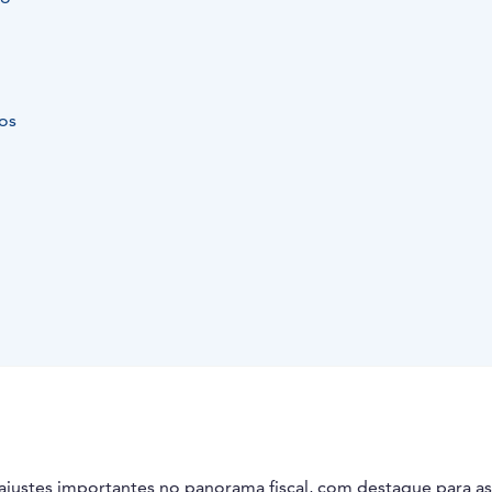
os
justes importantes no panorama fiscal, com destaque para as