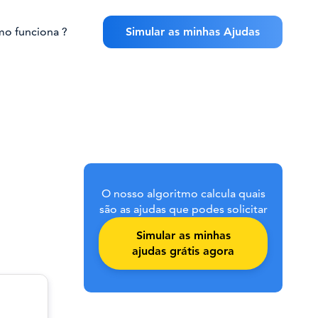
o funciona ?
Simular as minhas Ajudas
O nosso algoritmo calcula quais
são as ajudas que podes solicitar
Simular as minhas
ajudas grátis agora