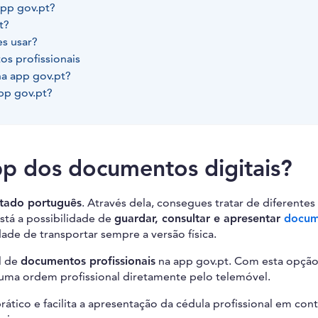
app gov.pt?
t?
s usar?
tos profissionais
na app gov.pt?
app gov.pt?
p dos documentos digitais?
tado português
. Através dela, consegues tratar de diferentes
está a possibilidade de
guardar, consultar e apresentar
docum
dade de transportar sempre a versão física.
l de
documentos profissionais
na app gov.pt. Com esta opção
uma ordem profissional diretamente pelo telemóvel.
rático e facilita a apresentação da cédula profissional em con