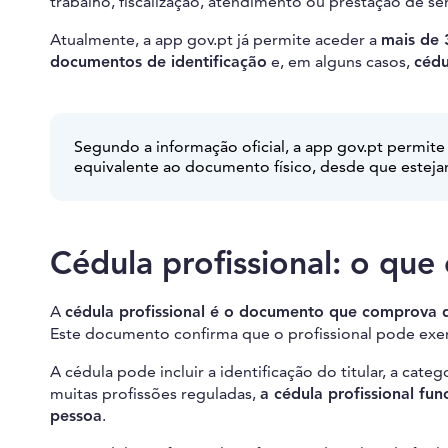
trabalho, fiscalização, atendimento ou prestação de ser
Atualmente, a app gov.pt já permite aceder a
mais de 
documentos de identificação
e, em alguns casos,
cédu
Segundo a informação oficial, a app gov.pt permite
equivalente ao documento físico, desde que esteja
Cédula profissional: o qu
A
cédula profissional é o documento que comprova q
Este documento confirma que o profissional pode exerc
A cédula pode incluir a identificação do titular, a cate
muitas profissões reguladas,
a cédula profissional fu
pessoa
.