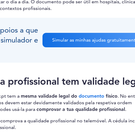
tar o dia a dia. O documento pode ser útil em hospitais, clínica
 contextos profissionais.
apoios a que
 simulador e
Simular as minhas ajudas gratuitamen
a profissional tem validade le
v.pt tem a
mesma validade legal do
documento
físico
. No en
ados devem estar devidamente validados pela respetiva ordem
podes usá-la para
comprovar a tua qualidade profissional
.
l comprova a qualidade profissional no telemóvel. A cédula inc
ssional.