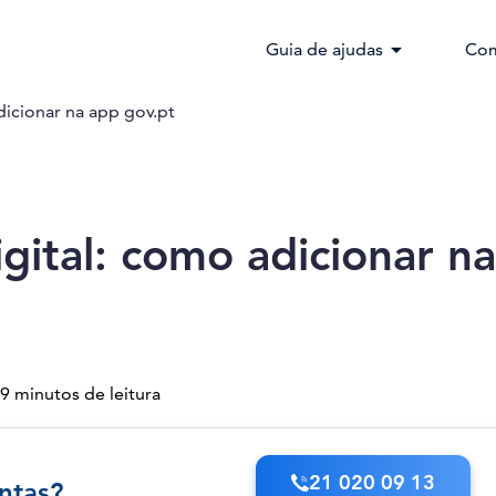
arrow_drop_down
Guia de ajudas
Com
dicionar na app gov.pt
igital: como adicionar na
 9 minutos de leitura
21 020 09 13
ntas?