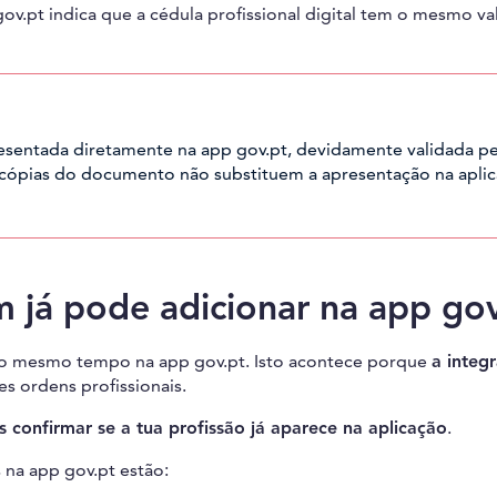
ov.pt indica que a cédula profissional digital tem o mesmo va
presentada diretamente na app gov.pt, devidamente validada pe
ou cópias do documento não substituem a apresentação na apli
m já pode adicionar na app go
 ao mesmo tempo na app gov.pt. Isto acontece porque
a integ
es ordens profissionais.
s confirmar se a tua profissão já aparece na aplicação
.
s na app gov.pt estão: