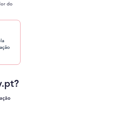
lor do
la
cação
v.pt?
ração