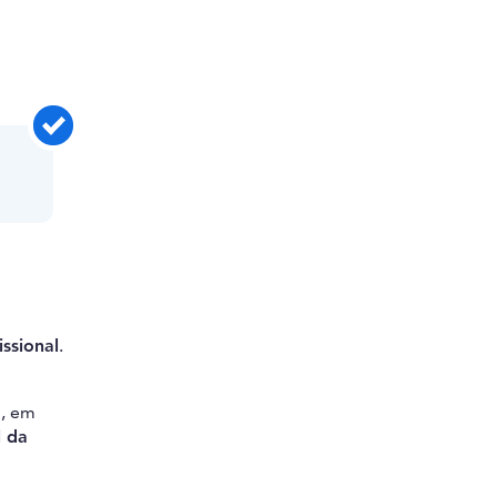
ssional
.
o, em
l da