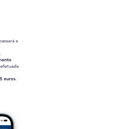
assará a
.
mento
 efetuada
5 euros
.