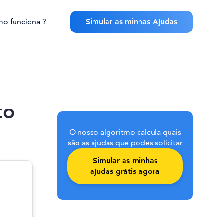
o funciona ?
Simular as minhas Ajudas
to
O nosso algoritmo calcula quais
são as ajudas que podes solicitar
Simular as minhas
ajudas grátis agora