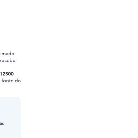
stimado
 receber
12500
a fonte do
r.