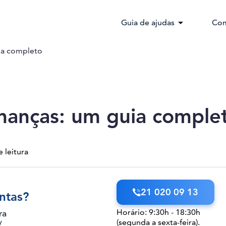
arrow_drop_down
Guia de ajudas
Com
uia completo
finanças: um guia comple
 leitura
21 020 09 13
ntas?
Horário: 9:30h - 18:30h
ra
(segunda a sexta-feira).
/