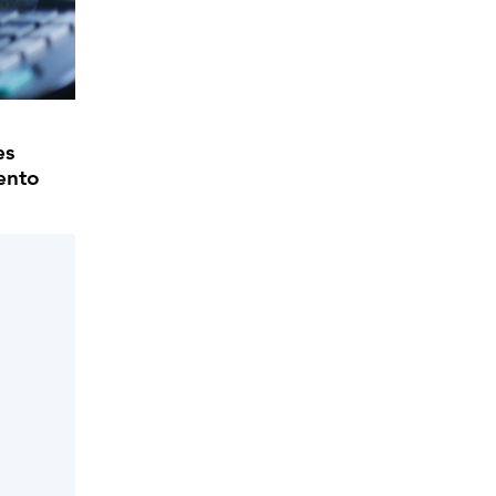
es
ento