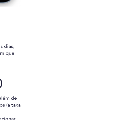
s dias,
sim que
)
 além de
s (a taxa
ecionar