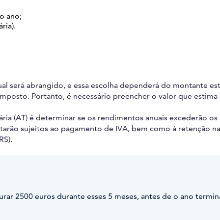
do ano;
ria).
ual será abrangido, e essa escolha dependerá do montante e
imposto. Portanto, é necessário preencher o valor que estima
tária (AT) é determinar se os rendimentos anuais excederão os
estarão sujeitos ao pagamento de IVA, bem como à retenção n
RS).
turar 2500 euros durante esses 5 meses, antes de o ano termina