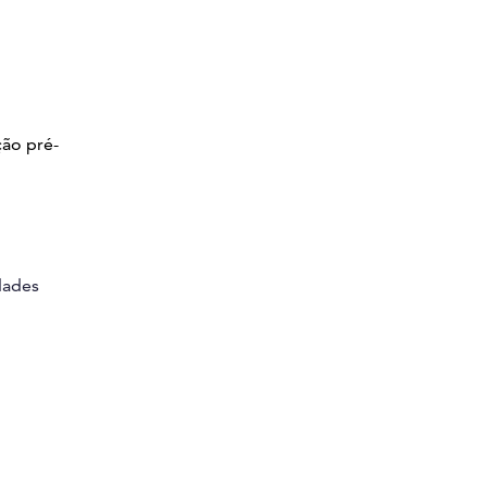
ção pré-
dades