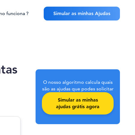
o funciona ?
Simular as minhas Ajudas
tas
O nosso algoritmo calcula quais
são as ajudas que podes solicitar
Simular as minhas
ajudas grátis agora