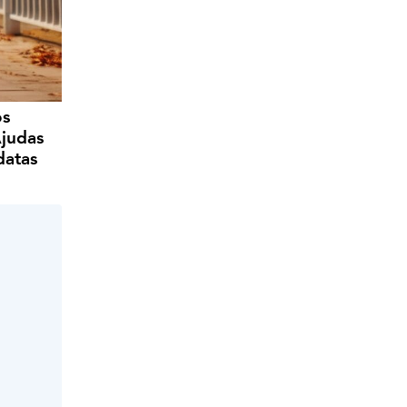
os
Ajudas
datas