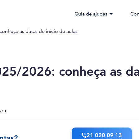
arrow_drop_down
Guia de ajudas
Com
conheça as datas de início de aulas
025/2026: conheça as da
ura
21 020 09 13
ntas?