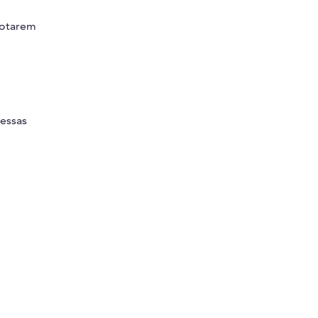
dotarem
 essas