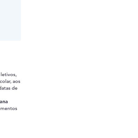
letivos,
olar, aos
datas de
mana
cimentos