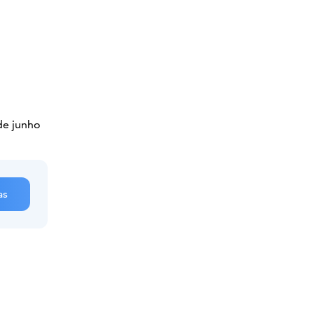
 de junho
as