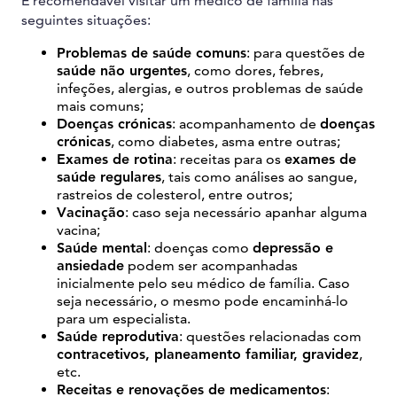
É recomendável visitar um médico de família nas
seguintes situações:
Problemas de saúde comuns
: para questões de
saúde não urgentes
, como dores, febres,
infeções, alergias, e outros problemas de saúde
mais comuns;
Doenças crónicas
: acompanhamento de
doenças
crónicas
, como diabetes, asma entre outras;
Exames de rotina
: receitas para os
exames de
saúde regulares
, tais como análises ao sangue,
rastreios de colesterol, entre outros;
Vacinação
: caso seja necessário apanhar alguma
vacina;
Saúde mental
: doenças como
depressão e
ansiedade
podem ser acompanhadas
inicialmente pelo seu médico de família. Caso
seja necessário, o mesmo pode encaminhá-lo
para um especialista.
Saúde reprodutiva
: questões relacionadas com
contracetivos, planeamento familiar, gravidez
,
etc.
Receitas e renovações de medicamentos
: