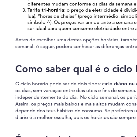
diferentes mudam conforme os dias da semana e a
Tarifa tri-horária
: o preço da eletricidade é divid
lua), “horas de cheias” (preço intermédio, simbol
símbolo ^). Os preços variam durante a semana e
ser ideal para quem consome eletricidade entre 
Antes de escolher uma destas opções horárias, também p
semanal. A seguir, poderá conhecer as diferenças entr
Como saber qual é o ciclo 
O ciclo horário pode ser de dois tipos:
ciclo diário ou
os dias, sem variação entre dias úteis e fins de semana
independentemente do dia. No ciclo semanal, os períod
Assim, os preços mais baixos e mais altos mudam conso
depende dos teus hábitos de consumo. Se preferires um
diário é a melhor escolha, pois os horários são sempr