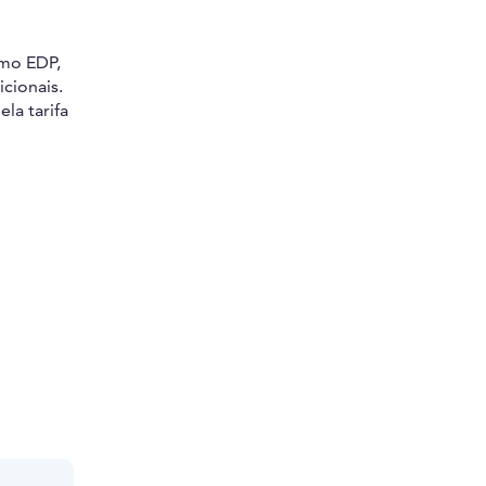
omo EDP,
icionais.
la tarifa