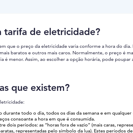
tarifa de eletricidade?
 em que o preço da eletricidade varia conforme a hora do dia.
mais baratos e outros mais caros. Normalmente, o preço é ma
ia é menor. Assim, ao escolher a opção horária, pode poupar 
ias que existem?
letricidade:
o durante todo o dia, todos os dias da semana e em qualquer
preços consoante a hora em que é consumida.
ntre dois períodos: as “horas fora de vazio” (mais caras, repre
baratas, representadas pelo símbolo da lua). Estes períodos d