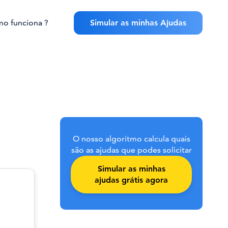
o funciona ?
Simular as minhas Ajudas
O nosso algoritmo calcula quais
são as ajudas que podes solicitar
Simular as minhas
ajudas grátis agora