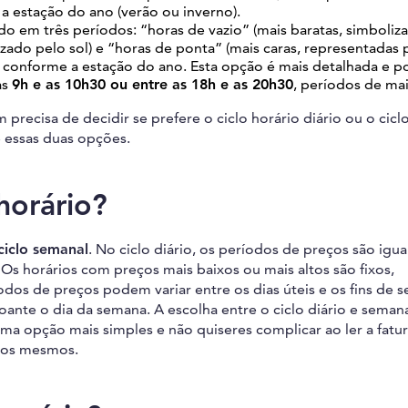
 estação do ano (verão ou inverno).
ido em três períodos: “horas de vazio” (mais baratas, simboliz
izado pelo sol) e “horas de ponta” (mais caras, representadas 
 conforme a estação do ano. Esta opção é mais detalhada e 
as
9h e as 10h30 ou entre as 18h e as 20h30
, períodos de mai
recisa de decidir se prefere o ciclo horário diário ou o cicl
e essas duas opções.
horário?
 ciclo semanal
. No ciclo diário, os períodos de preços são igua
. Os horários com preços mais baixos ou mais altos são fixos,
os de preços podem variar entre os dias úteis e os fins de 
ante o dia da semana. A escolha entre o ciclo diário e seman
a opção mais simples e não quiseres complicar ao ler a fatura
e os mesmos.