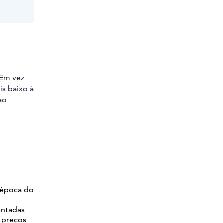
 Em vez
is baixo à
ao
 época do
sentadas
e preços