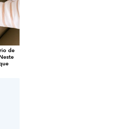
rio de
 Neste
 que