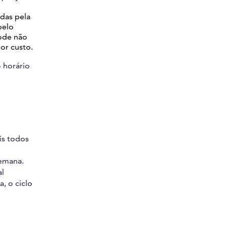
adas pela
pelo
pode não
or custo.
o horário
is todos
semana.
al
, o ciclo