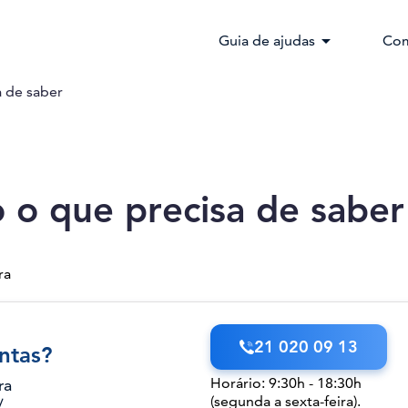
arrow_drop_down
Guia de ajudas
Com
a de saber
do o que precisa de saber
ra
21 020 09 13
ntas?
Horário: 9:30h - 18:30h
ra
(segunda a sexta-feira).
/