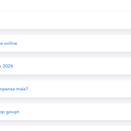
?
es online
m 2026
ompensa mais?
app gov.pt