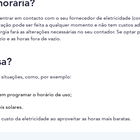
horária?
sta entrar em contacto com o seu fornecedor de eletricidade (c
teração pode ser feita a qualquer momento e não tem custos ad
gia fará as alterações necessárias no seu contador. Se optar pe
io e as horas fora de vazio.
sa?
s situações, como, por exemplo:
tem programar o horário de uso;
s solares.
o custo da eletricidade ao aproveitar as horas mais baratas.