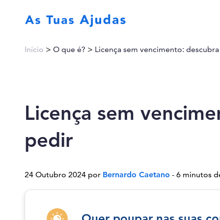
Início
>
O que é?
>
Licença sem vencimento: descubra
Licença sem vencime
pedir
24 Outubro 2024 por
Bernardo Caetano
- 6 minutos de
Quer poupar nas suas co