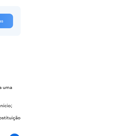
as
da uma
nício;
bstituição