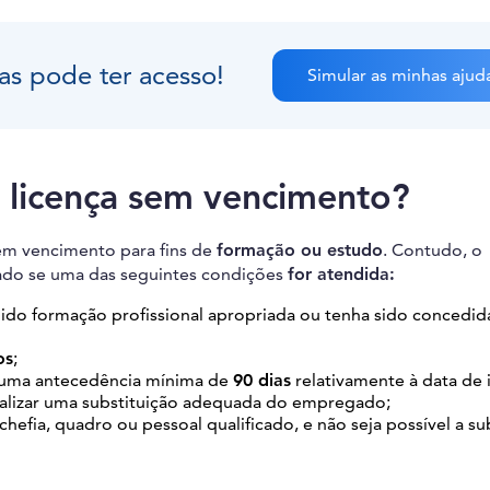
as pode ter acesso!
Simular as minhas ajud
 licença sem vencimento?
sem vencimento para fins de
formação ou estudo
. Contudo, o
ado se uma das seguintes condições
for atendida:
ido formação profissional apropriada ou tenha sido concedi
os
;
om uma antecedência mínima de
90 dias
relativamente à data de i
ealizar uma substituição adequada do empregado;
efia, quadro ou pessoal qualificado, e não seja possível a su