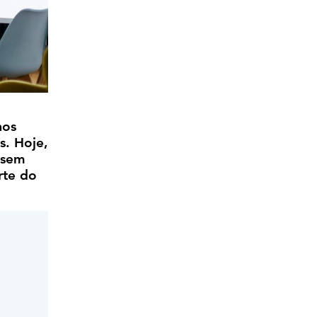
aos
s. Hoje,
 sem
rte do