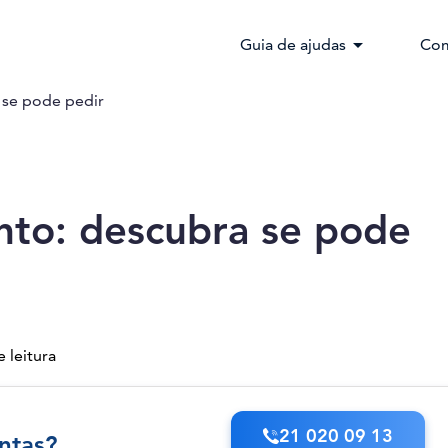
arrow_drop_down
Guia de ajudas
Com
 se pode pedir
nto: descubra se pode
 leitura
21 020 09 13
ntas?