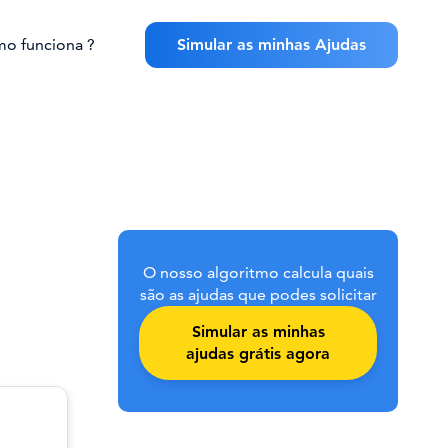
o funciona ?
Simular as minhas Ajudas
O nosso algoritmo calcula quais
são as ajudas que podes solicitar
Simular as minhas
ajudas grátis agora