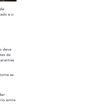
ade
gado e o
to deve
tes da
arantias
etome as
der
rio entre