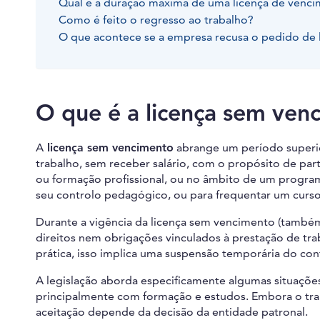
Qual é a duração máxima de uma licença de venc
Como é feito o regresso ao trabalho?
O que acontece se a empresa recusa o pedido de l
O que é a licença sem ven
A
licença sem vencimento
abrange um período superi
trabalho, sem receber salário, com o propósito de par
ou formação profissional, ou no âmbito de um progra
seu controlo pedagógico, ou para frequentar um curso
Durante a vigência da licença sem vencimento (também 
direitos nem obrigações vinculados à prestação de tr
prática, isso implica uma suspensão temporária do cont
A legislação aborda especificamente algumas situaçõ
principalmente com formação e estudos. Embora o traba
aceitação depende da decisão da entidade patronal.