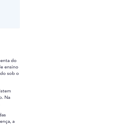
senta do
de ensino
ido sob o
xistem
o. Na
.
das
ença, a