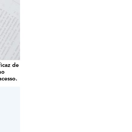
icaz de
ho
acesso.