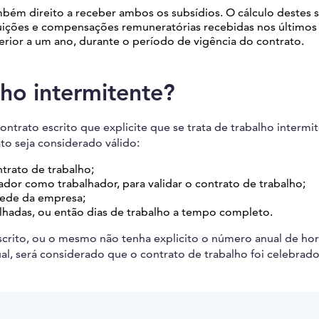
bém direito a receber ambos os subsídios. O cálculo destes 
buições e compensações remuneratórias recebidas nos últimos
erior a um ano, durante o período de vigência do contrato.
ho intermitente?
trato escrito que explicite que se trata de trabalho intermit
to seja considerado válido:
trato de trabalho;
or como trabalhador, para validar o contrato de trabalho; ⁣
sede da empresa;
alhadas, ou então dias de trabalho a tempo completo.
scrito, ou o mesmo não tenha explicito o número anual de ho
al, será considerado que o contrato de trabalho foi celebrad