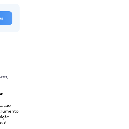
as
s
res,
se
sação
strumento
uição
ão é