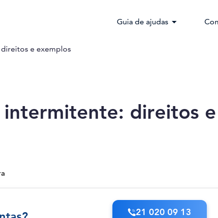
arrow_drop_down
Guia de ajudas
Com
 direitos e exemplos
intermitente: direitos e
ra
21 020 09 13
ntas?