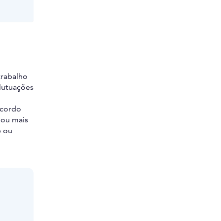
trabalho
flutuações
acordo
 ou mais
e ou