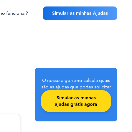
o funciona ?
Simular as minhas Ajudas
O nosso algoritmo calcula quais
são as ajudas que podes solicitar
Simular as minhas
ajudas grátis agora