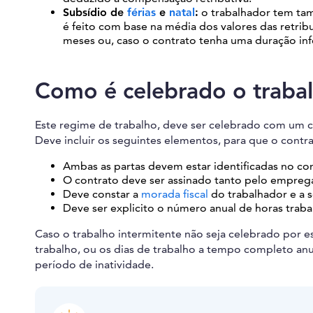
Subsídio de
férias
e
natal
:
o trabalhador tem tam
é feito com base na média dos valores das retri
meses ou, caso o contrato tenha uma duração inf
Como é celebrado o trabal
Este regime de trabalho, deve ser celebrado com um con
Deve incluir os seguintes elementos, para que o contra
Ambas as partas devem estar identificadas no con
O contrato deve ser assinado tanto pelo empregad
Deve constar a
morada fiscal
do trabalhador e a 
Deve ser explicito o número anual de horas trab
Caso o trabalho intermitente não seja celebrado por e
trabalho, ou os dias de trabalho a tempo completo anu
período de inatividade.