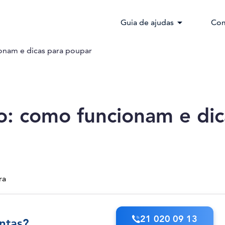
arrow_drop_down
Guia de ajudas
Com
ionam e dicas para poupar
ão: como funcionam e dic
ra
21 020 09 13
ntas?