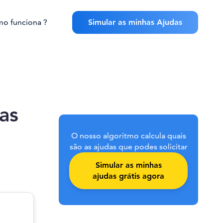
o funciona ?
Simular as minhas Ajudas
as
O nosso algoritmo calcula quais
são as ajudas que podes solicitar
Simular as minhas
ajudas grátis agora