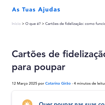
Início
>
O que é?
>
Cartões de fidelização: como func
Cartões de fidelizaç
para poupar
12 Março 2025 por
Catarina Girão
- 4 minutos de leitu
Quer poupar nas suas co