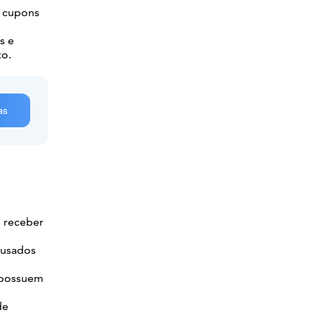
r cupons
s e
to.
as
e receber
 usados
 possuem
de