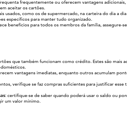
e frequenta frequentemente ou oferecem vantagens adicionais
em aceitar os cartões.
s usados, como os de supermercado, na carteira do dia a dia
tões específicos para manter tudo organizado.
ece benefícios para todos os membros da família, assegure-se 
rtões que também funcionam como crédito. Estes são mais 
odomésticos.
erecem vantagens imediatas, enquanto outros acumulam pont
ontos, verifique se faz compras suficientes para justificar esse 
sas
: certifique-se de saber quando poderá usar o saldo ou po
ir um valor mínimo.