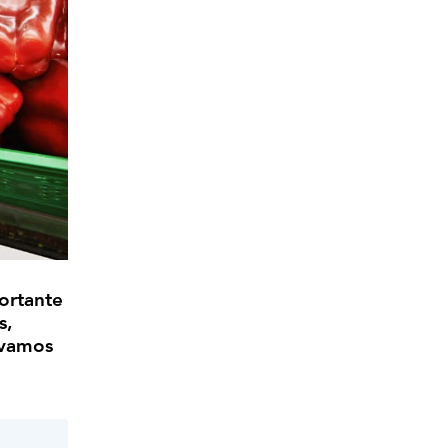
ortante
s,
 vamos