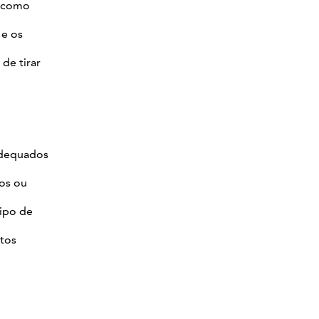
, como
 e os
de tirar
adequados
os ou
tipo de
ntos