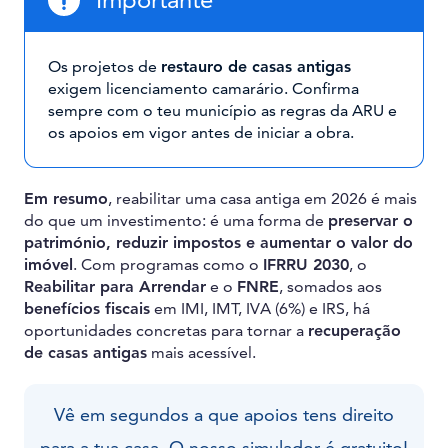
Os projetos de
restauro de casas antigas
exigem licenciamento camarário. Confirma
sempre com o teu município as regras da ARU e
os apoios em vigor antes de iniciar a obra.
Em resumo
, reabilitar uma casa antiga em 2026 é mais
do que um investimento: é uma forma de
preservar o
património, reduzir impostos e aumentar o valor do
imóvel
. Com programas como o
IFRRU 2030
, o
Reabilitar para Arrendar
e o
FNRE
, somados aos
benefícios fiscais
em IMI, IMT, IVA (6%) e IRS, há
oportunidades concretas para tornar a
recuperação
de casas antigas
mais acessível.
Vê em segundos a que apoios tens direito
para a tua casa. O nosso simulador é gratuito!