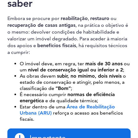
saber
Embora se procure por
reabilitação
,
restauro
ou
recuperação de casas antigas
, na prática o objetivo é
o mesmo: devolver condições de habitabilidade e
valorizar um imóvel degradado. Para aceder à maioria
dos apoios e
benefícios fiscais
, há requisitos técnicos
a cumprir:
O imóvel deve, em regra, ter
mais de 30 anos
ou
um
nível de conservação igual ou inferior a 2
;
As obras devem
subir, no mínimo, dois níveis
o
estado de conservação e atingir, pelo menos, a
classificação de
“Bom”
;
É necessário cumprir
normas de eficiência
energética
e de qualidade térmica;
Estar dentro de uma
Área de Reabilitação
Urbana (ARU)
reforça o acesso aos benefícios
fiscais.
Importante