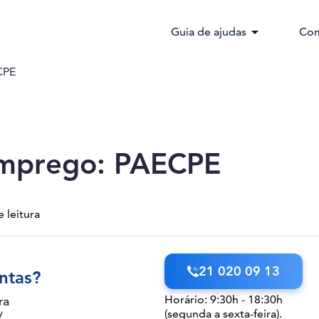
arrow_drop_down
Guia de ajudas
Com
CPE
emprego: PAECPE
 leitura
21 020 09 13
ntas?
Horário: 9:30h - 18:30h
ra
(segunda a sexta-feira).
/