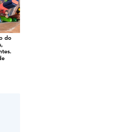
o do
s,
ntes.
de