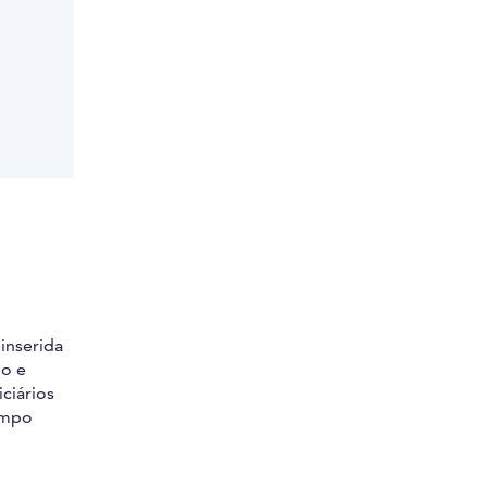
inserida
go e
ciários
empo