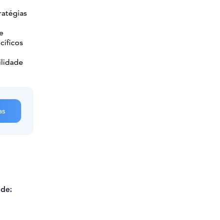
ratégias
e
cíficos
ilidade
as
 de: