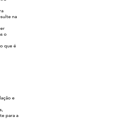
ra
sulte na
rer
as o
do que é
lação e
s,
te para a