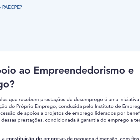
do PAECPE?
poio ao Empreendedorismo e
go?
les que recebem prestações de desemprego é uma iniciativa 
ão do Próprio Emprego, conduzida pelo Instituto de Empre
oncessão de apoios a projetos de emprego liderados por benefi
 dessas prestações, condicionada à garantia do emprego a t
a constituição de empresas
de pequena dimensão, com fins