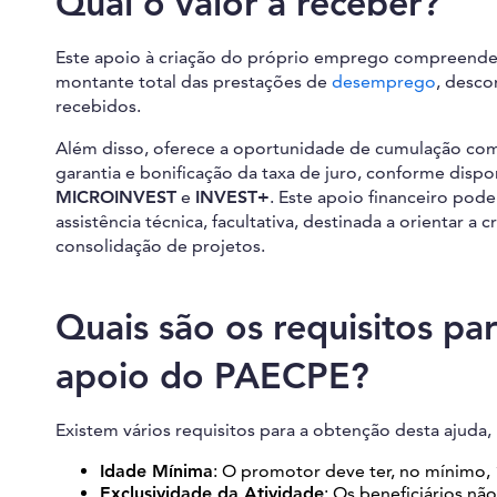
Qual o valor a receber?
Este apoio à criação do próprio emprego compreende 
montante total das prestações de
desemprego
, desco
recebidos.
Além disso, oferece a oportunidade de cumulação co
garantia e bonificação da taxa de juro, conforme dispon
MICROINVEST
e
INVEST+
. Este apoio financeiro po
assistência técnica, facultativa, destinada a orientar 
consolidação de projetos.
Quais são os requisitos pa
apoio do PAECPE?
Existem vários requisitos para a obtenção desta ajuda,
Idade Mínima
: O promotor deve ter, no mínimo, 
Exclusividade da Atividade
: Os beneficiários n