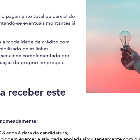
o pagamento total ou parcial do
ntando-se eventuais montantes já
m a modalidade de crédito com
ibilizado pelas linhas
de ser ainda complementado por
a criação do próprio emprego e
ra receber este
nomeadamente:
18 anos à data da candidatura;
ão podem exercer a atividade apoiada simultaneamente com ou