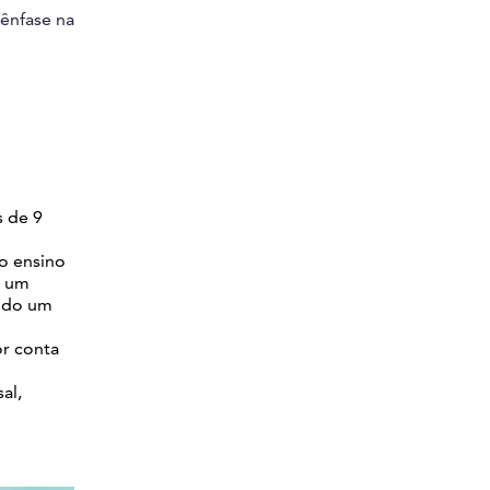
 ênfase na
s de 9
o ensino
r um
tido um
or conta
al,