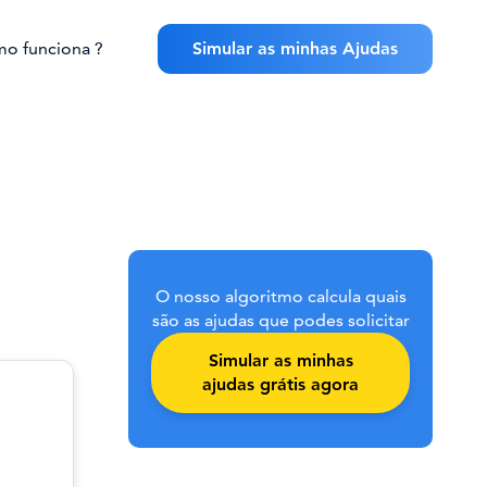
o funciona ?
Simular as minhas Ajudas
O nosso algoritmo calcula quais
são as ajudas que podes solicitar
Simular as minhas
ajudas grátis agora