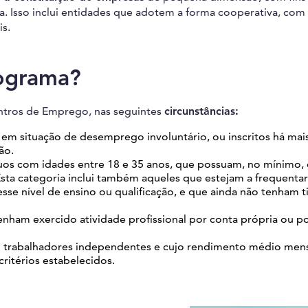
ca. Isso inclui entidades que adotem a forma cooperativa, com
s.
rograma?
entros de Emprego, nas seguintes
circunstâncias:
 em situação de desemprego involuntário, ou inscritos há mai
ão.
uos com idades entre 18 e 35 anos, que possuam, no mínimo, 
Esta categoria inclui também aqueles que estejam a frequenta
sse nível de ensino ou qualificação, e que ainda não tenham 
nham exercido atividade profissional por conta própria ou p
 trabalhadores independentes e cujo rendimento médio mens
ritérios estabelecidos.